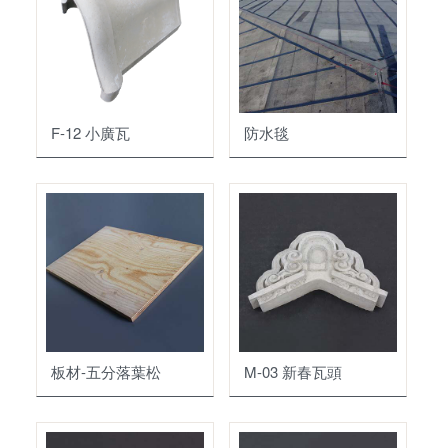
石板瓦
防水材料
瓦頭
底塗劑
脊梁
瀝青
F-12 小廣瓦
防水毯
烤漆水泥瓦
填縫劑
五金配件
磁磚黏著劑
油漆塗料
掛瓦條
模基
其它水泥製品
地坪塗料
裝修材料
其它
步道磚
外壁塗料
防爆油槽
水溝蓋
內壁塗料
板材-五分落葉松
M-03 新春瓦頭
門眉
屋頂塗料