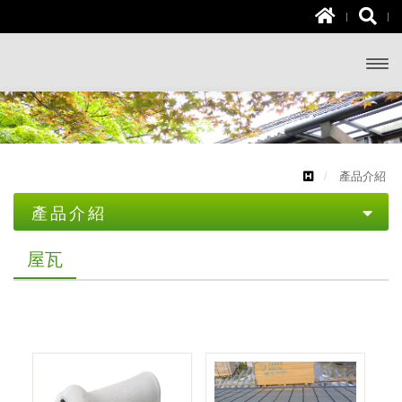
開啟
主選
單
產品介紹
產品介紹
土木資材
屋瓦
屋瓦
一般水泥
文化瓦
無收縮水泥
雙槽瓦
乾拌水泥砂漿
山形瓦
砂石類