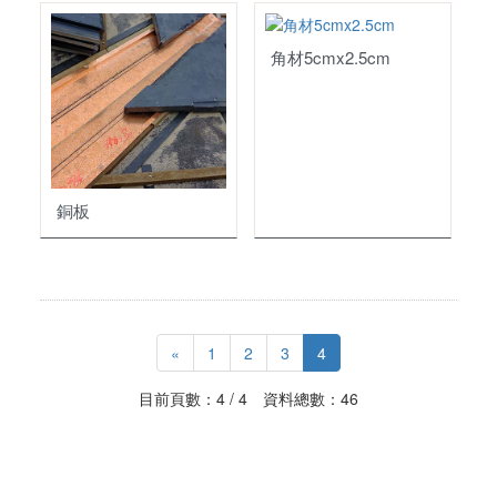
角材5cmx2.5cm
銅板
«
1
2
3
4
目前頁數：4 / 4 資料總數：46