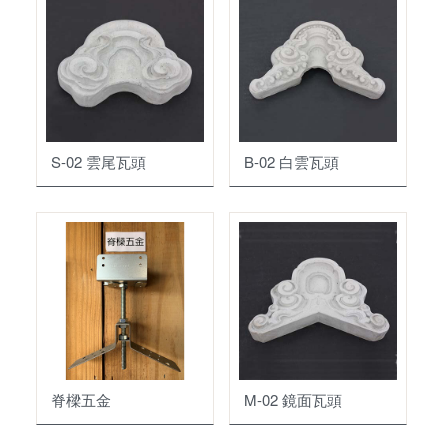
車輪擋板
水泥墊塊
S-02 雲尾瓦頭
B-02 白雲瓦頭
脊樑五金
M-02 鏡面瓦頭