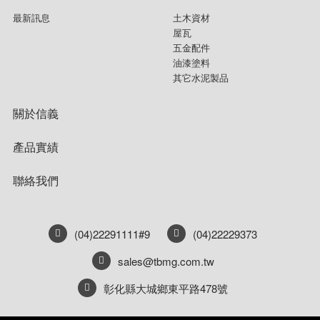
最新訊息
土木資材
屋瓦
五金配件
油漆塗料
其它水泥製品
關於信義
產品實績
聯絡我們
(04)22291111#9
(04)22229373
sales@tbmg.com.tw
彰化縣大城鄉東平路478號