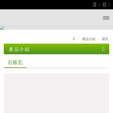
開啟
主選
產品介紹
屋瓦
單
產品介紹
土木資材
石板瓦
屋瓦
一般水泥
文化瓦
無收縮水泥
雙槽瓦
乾拌水泥砂漿
山形瓦
砂石類
石板瓦
防水材料