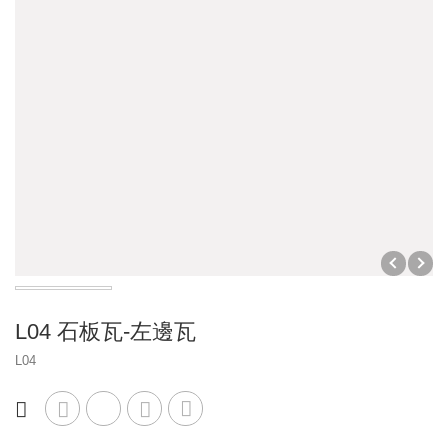
瓦頭
底塗劑
脊梁
瀝青
烤漆水泥瓦
填縫劑
五金配件
磁磚黏著劑
油漆塗料
掛瓦條
模基
其它水泥製品
地坪塗料
裝修材料
其它
步道磚
外壁塗料
防爆油槽
水溝蓋
內壁塗料
L04 石板瓦-左邊瓦
L04
門眉
屋頂塗料
車輪擋板