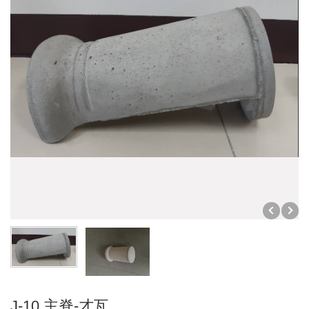
石板瓦
防水材料
瓦頭
底塗劑
脊梁
瀝青
烤漆水泥瓦
填縫劑
五金配件
磁磚黏著劑
油漆塗料
掛瓦條
模基
其它水泥製品
地坪塗料
裝修材料
其它
步道磚
外壁塗料
防爆油槽
水溝蓋
內壁塗料
門眉
屋頂塗料
J-10 主脊-才瓦