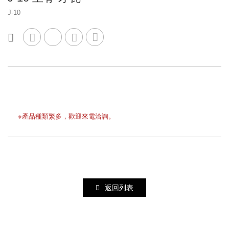
車輪擋板
J-10
水泥墊塊
※產品種類繁多，歡迎來電洽詢。
返回列表