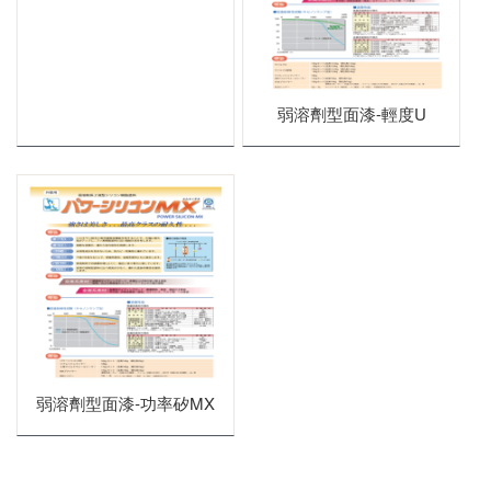
屋瓦類
文化瓦
弱溶劑型面漆-輕度U
雙槽瓦
山形瓦
石板瓦
弱溶劑型面漆-功率矽MX