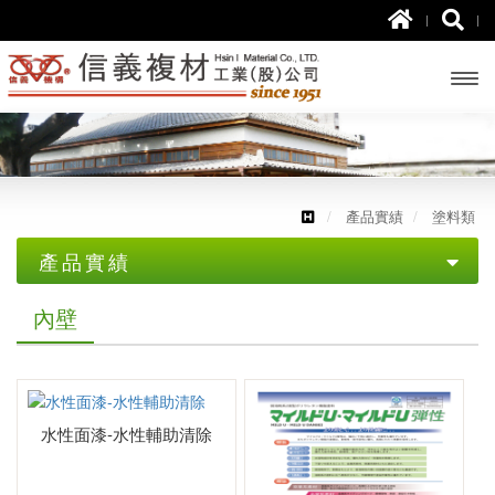
開啟
主選
單
產品實績
塗料類
產品實績
塗料類
內壁
地板
外壁
水性面漆-水性輔助清除
內壁
屋頂