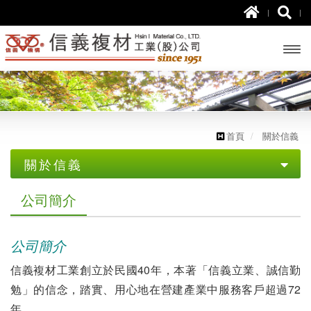
開啟
主選
單
首頁
關於信義
關於信義
公司簡介
公司簡介
公司沿革
公司簡介
信義複材工業創立於民國40年，本著「信義立業、誠信勤
勉」的信念，踏實、用心地在營建產業中服務客戶超過72
年
。