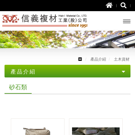
開啟
主選
單
產品介紹
土木資材
產品介紹
土木資材
砂石類
一般水泥
無收縮水泥
乾拌水泥砂漿
砂石類