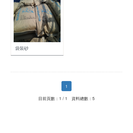
其它
步道磚
外壁塗料
石板瓦
防爆油槽
水溝蓋
內壁塗料
瓦頭
門眉
屋頂塗料
脊梁
車輪擋板
烤漆水泥瓦
袋裝砂
水泥墊塊
1
目前頁數：1 / 1 資料總數：5