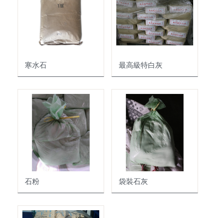
防水材料
底塗劑
瀝青
寒水石
最高級特白灰
填縫劑
磁磚黏著劑
模基
屋瓦
五金配件
文化瓦
油漆塗料
掛瓦條
雙槽瓦
石粉
袋裝石灰
其它水泥製品
地坪塗料
裝修材料
山形瓦