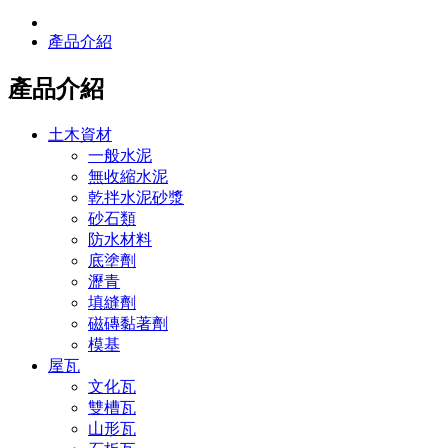
產品介紹
產品介紹
土木資材
一般水泥
無收縮水泥
乾拌水泥砂漿
砂石類
防水材料
底塗劑
瀝青
填縫劑
磁磚黏著劑
模基
屋瓦
文化瓦
雙槽瓦
山形瓦